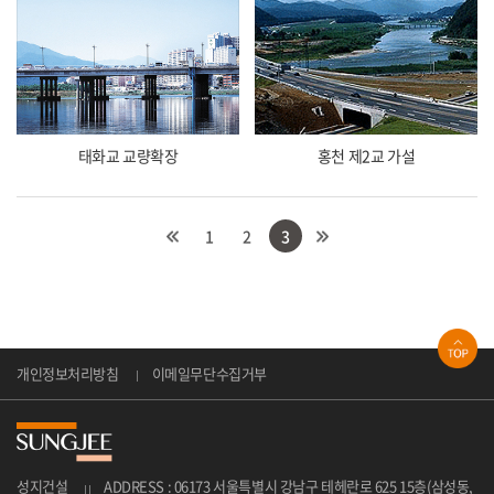
태화교 교량확장
홍천 제2교 가설
1
2
3
개인정보처리방침
이메일무단수집거부
성지건설
ADDRESS : 06173 서울특별시 강남구 테헤란로 625 15층(삼성동,