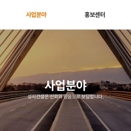
사업분야
홍보센터
건축사업
성지소식
토목사업
보도자료
주택사업
CI/BI
해외사업
홍보자료
사업분야
성지건설은 신뢰와 믿음으로 보답합니다.