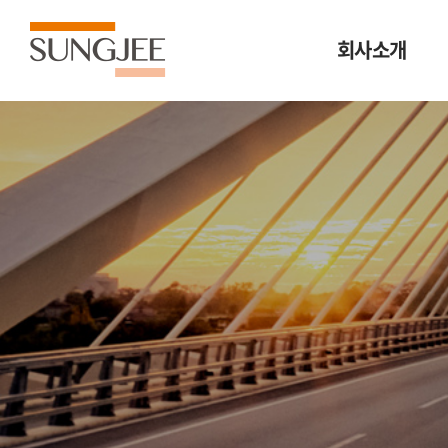
회사소개
비전/핵심가치
주요연혁
조직도
찾아오시는 길
투자정보